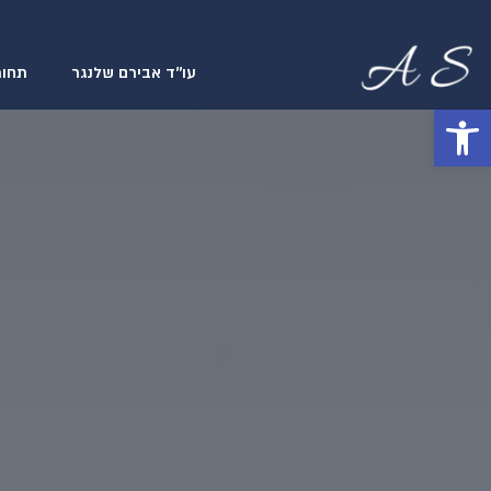
עו׳׳ד אבירם שלנגר
תחומ
פתח סרגל נגישות